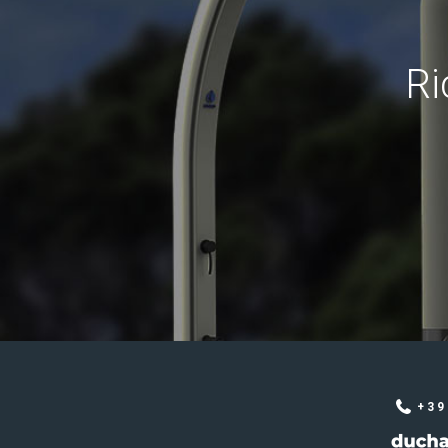
Ri
+39