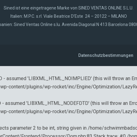
Sined ist eine eingetragene Marke von SINED VENTAS ONLINE S.L.U.
Italien: M.P.C. s.rl. Viale Beatrice D’Este 24 – 20122 – MILANO
anien: Sined Ventas Online s.lu. Avenida Diagonal N 413 Barcelona 08
Datenschutzbestimmungen
 assumed 'LIBXML_HTML_NOIMPLIED' (this will throw an Error 
content/plugins/wp-rocket/inc/Engine/Optimization/LazyR
assumed 'LIBXML_HTML_NODEFDTD' (this will throw an Error in
content/plugins/wp-rocket/inc/Engine/Optimization/LazyR
pects parameter 2 to be int, string given in /home/schwimmb
nderContent/Frontend/Processor/Dom.php:83 Stack trace: #0