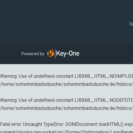
Sp
Powered by
Warning
: Use of undefined constant LIBXML_HTML_NOIMPLIED -
/home/schwimmbadsdusche/schwimmbadsdusche.de/htdocs/wp-
Warning
: Use of undefined constant LIBXML_HTML_NODEFDTD - 
/home/schwimmbadsdusche/schwimmbadsdusche.de/htdocs/wp-
Fatal error
: Uncaught TypeError: DOMDocument::loadHTML() ex
content/plugins/wp-rocket/inc/Engine/Optimization/LazyRe