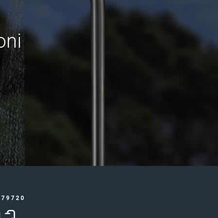
oni
379720