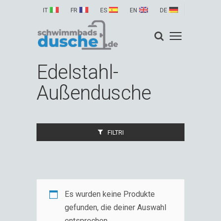
IT
FR
ES
EN
DE
Edelstahl-
Außendusche
FILTRI
Es wurden keine Produkte
gefunden, die deiner Auswahl
entsprechen.