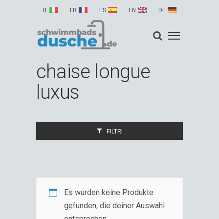
IT
FR
ES
EN
DE
chaise longue
luxus
FILTRI
Es wurden keine Produkte
gefunden, die deiner Auswahl
entsprechen.