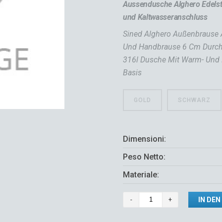
Aussendusche Alghero Edelst
und Kaltwasseranschluss
Sined Alghero Außenbrause A
Und Handbrause 6 Cm Durchm
316l Dusche Mit Warm- Und 
Basis
GOLD
SCHWARZ
Dimensioni:
Peso Netto:
Materiale:
DOCCIA-
IN DE
ALGHERO