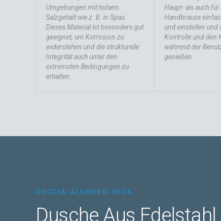
Umgebungen mit hohem
Haupt- als auch für 
Salzgehalt wie z. B. in Spas.
Handbrause einfac
Dieses Material ist besonders gut
und einstellen und 
geeignet, um Korrosion zu
Kontrolle und den
widerstehen und die strukturelle
während der Benut
Integrität auch unter den
genießen.
extremsten Bedingungen zu
erhalten.
DOCCIA-ALGHERO-INOX
Dusche Aus Edelstahl