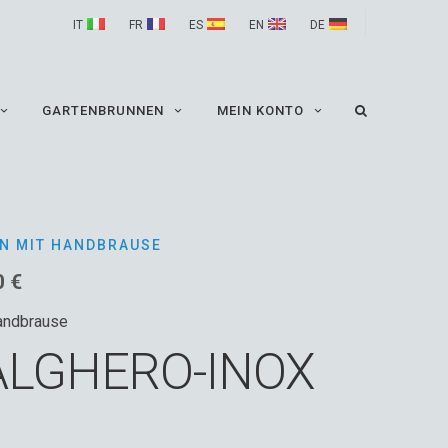
IT
FR
ES
EN
DE
GARTENBRUNNEN
MEIN KONTO
N MIT HANDBRAUSE
Preisspanne:
0
€
1,999.00 €
andbrause
bis
ALGHERO-INOX
2,450.00 €