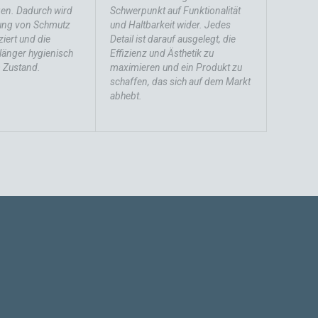
igen. Dadurch wird
Schwerpunkt auf Funktionalität
ung von Schmutz
und Haltbarkeit wider. Jedes
iert und die
Detail ist darauf ausgelegt, die
 länger hygienisch
Effizienz und Ästhetik zu
 Zustand.
maximieren und ein Produkt zu
schaffen, das sich auf dem Markt
abhebt.