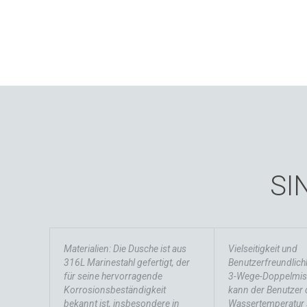
SI
Materialien: Die Dusche ist aus
Vielseitigkeit und
316L Marinestahl gefertigt, der
Benutzerfreundlichk
für seine hervorragende
3-Wege-Doppelmisc
Korrosionsbeständigkeit
kann der Benutzer 
bekannt ist, insbesondere in
Wassertemperatur s