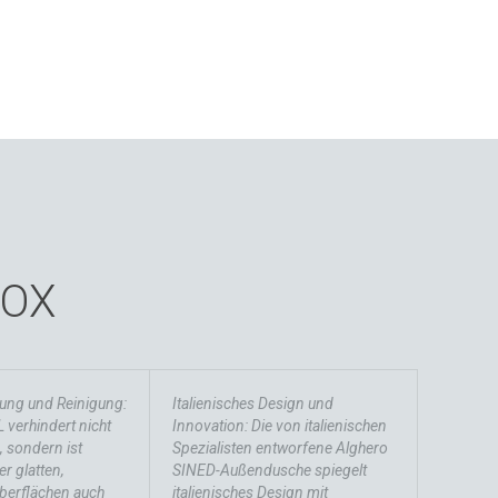
NOX
ung und Reinigung:
Italienisches Design und
 verhindert nicht
Innovation: Die von italienischen
, sondern ist
Spezialisten entworfene Alghero
r glatten,
SINED-Außendusche spiegelt
berflächen auch
italienisches Design mit