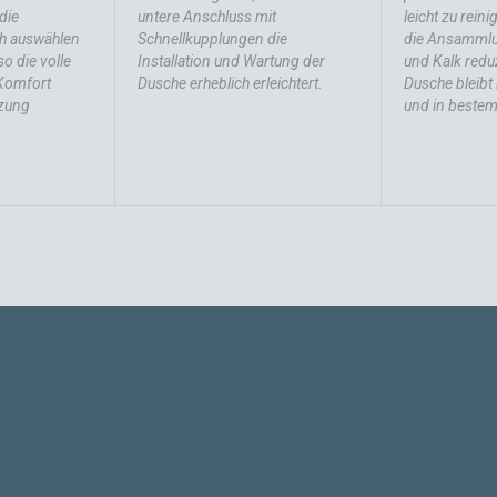
die
untere Anschluss mit
leicht zu rein
h auswählen
Schnellkupplungen die
die Ansamml
so die volle
Installation und Wartung der
und Kalk reduz
 Komfort
Dusche erheblich erleichtert.
Dusche bleibt
zung
und in bestem