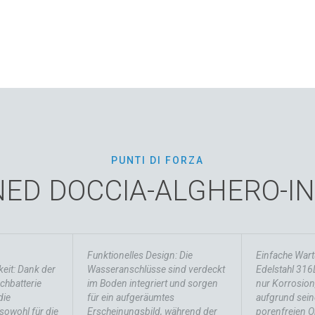
PUNTI DI FORZA
NED DOCCIA-ALGHERO-I
Funktionelles Design: Die
Einfache Wart
eit: Dank der
Wasseranschlüsse sind verdeckt
Edelstahl 316L
hbatterie
im Boden integriert und sorgen
nur Korrosion
die
für ein aufgeräumtes
aufgrund seine
owohl für die
Erscheinungsbild, während der
porenfreien O